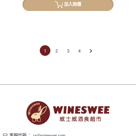
加入詢價
1
2
3
4
客服信箱 ： cs@wineswee.com