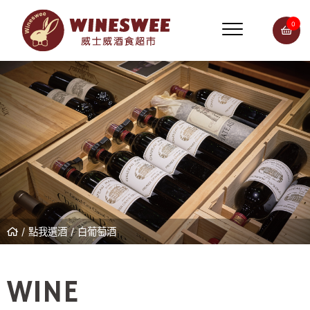
0
點我選酒
白葡萄酒
WINE