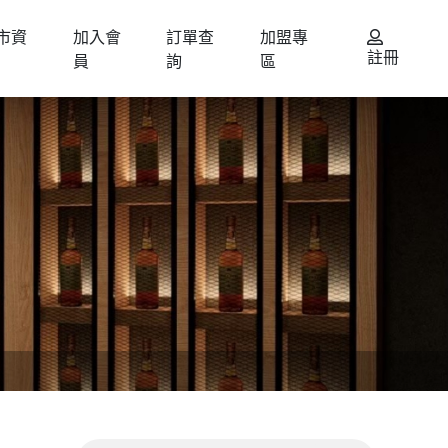
市資
加入會
訂單查
加盟專
註冊
員
詢
區