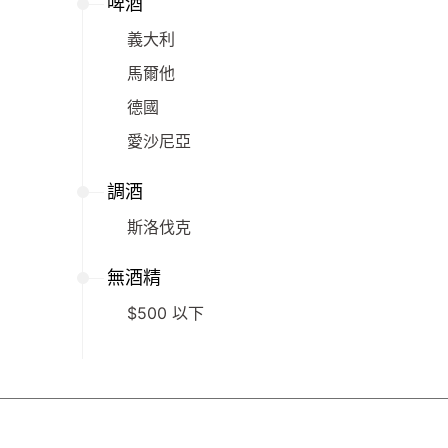
啤酒
義大利
馬爾他
德國
愛沙尼亞
調酒
斯洛伐克
無酒精
$500 以下