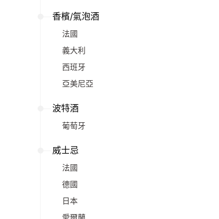
香檳/氣泡酒
法國
義大利
西班牙
亞美尼亞
波特酒
葡萄牙
威士忌
法國
德國
日本
愛爾蘭