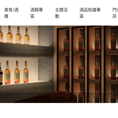
美食/酒
酒類專
主題活
酒品知識專
門
器
區
動
區
訊