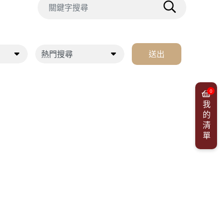
送出
0
我的清單