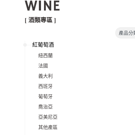
WINE
[ 酒類專區 ]
紅葡萄酒
紐西蘭
法國
義大利
西班牙
葡萄牙
喬治亞
亞美尼亞
其他產區