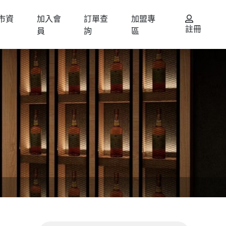
市資
加入會
訂單查
加盟專
註冊
員
詢
區