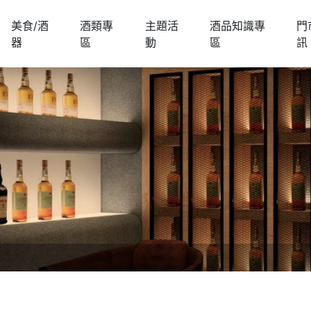
美食/酒
酒類專
主題活
酒品知識專
門
器
區
動
區
訊