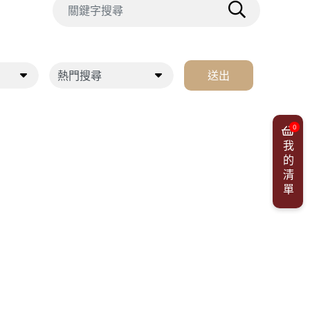
送出
0
我的清單