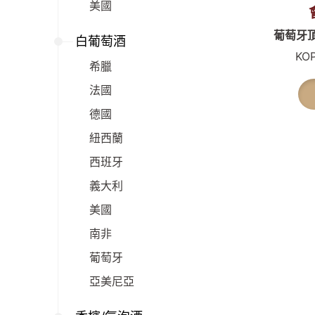
美國
葡萄牙頂
白葡萄酒
KO
希臘
法國
德國
紐西蘭
西班牙
義大利
美國
南非
葡萄牙
亞美尼亞