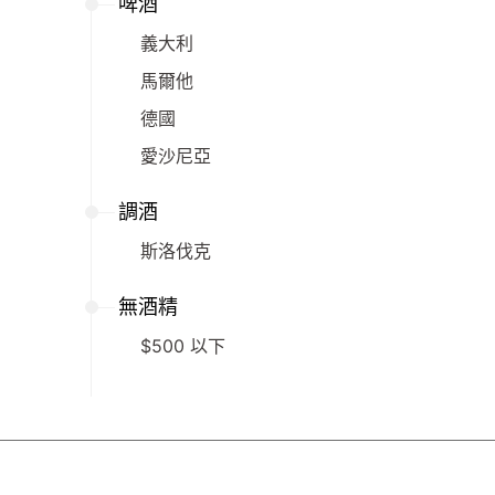
啤酒
義大利
馬爾他
德國
愛沙尼亞
調酒
斯洛伐克
無酒精
$500 以下