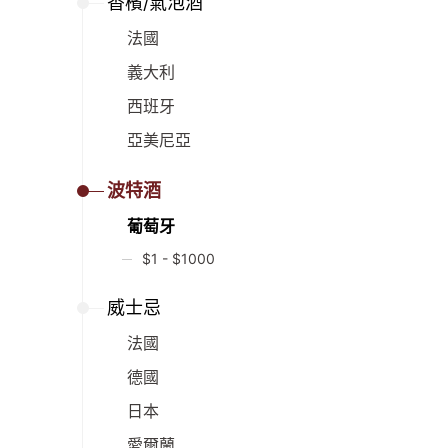
香檳/氣泡酒
法國
義大利
西班牙
亞美尼亞
波特酒
葡萄牙
$1 - $1000
威士忌
法國
德國
日本
愛爾蘭