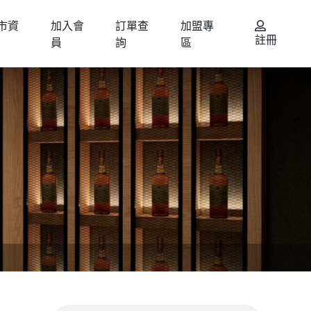
市資
加入會
訂單查
加盟專
註冊
員
詢
區