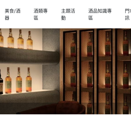
美食/酒
酒類專
主題活
酒品知識專
門
器
區
動
區
訊