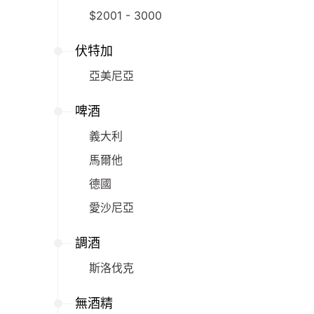
$2001 - 3000
伏特加
亞美尼亞
啤酒
義大利
馬爾他
德國
愛沙尼亞
調酒
斯洛伐克
無酒精