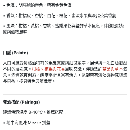
• 色澤：明亮琥珀橙色，帶有金黃色澤
• 香氣：柑橘皮、杏桃、白花、橙花、蜜漬水果與淡雅茶葉香氣
• 風味：柑橘、黃桃、杏桃、蜜餞果乾與些許草本氣息，伴隨細緻茶
感與礦物風味
口感 (Palate)
入口可感受到橘酒特有的果皮質感與細微單寧，展現與一般白酒截然
不同的層次感。
柑橘、核果與花香
風味交織，伴隨些許
茶葉與草本
氣
息。酒體乾爽俐落，酸度平衡且富有活力，尾韻帶有淡淡礦物感與悠
長果香，極具特色與辨識度。
餐酒搭配 (Pairings)
建議侍酒溫度 8–10°C。推薦搭配：
• 地中海風味 Mezze 拼盤