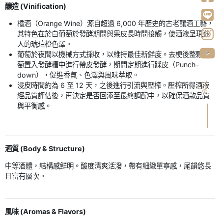
釀造 (Vinification)
橘酒（Orange Wine）源自超過 6,000 年歷史的古老釀酒工藝，
其特色在於白葡萄於發酵期間與果皮長時間接觸，使酒液呈現迷
人的琥珀橙色澤。
葡萄於夜間以機械方式採收，以維持最佳新鮮度。去梗後整顆葡
萄置入發酵槽中進行帶皮發酵，期間定期進行踩皮（Punch-
down），促進香氣、色澤與風味萃取。
TOP
浸皮時間約為 6 至 12 天，之後進行引流與壓榨。壓榨所得酒液
經品質評估後，再決定是否回添至最終調配中，以確保酒款品質
與平衡感。
酒質 (Body & Structure)
中等酒體，結構感鮮明。酸度清爽活潑，帶有細緻單寧感，尾韻悠長
且富有層次。
風味 (Aromas & Flavors)