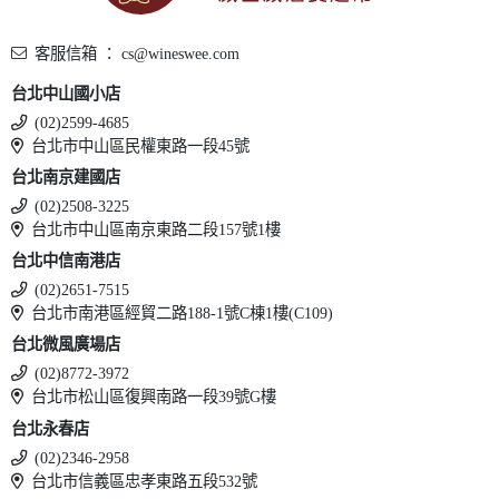
客服信箱 ： cs@wineswee.com
台北中山國小店
(02)2599-4685
台北市中山區民權東路一段45號
台北南京建國店
(02)2508-3225
台北市中山區南京東路二段157號1樓
台北中信南港店
(02)2651-7515
台北市南港區經貿二路188-1號C棟1樓(C109)
台北微風廣場店
(02)8772-3972
台北市松山區復興南路一段39號G樓
台北永春店
(02)2346-2958
台北市信義區忠孝東路五段532號