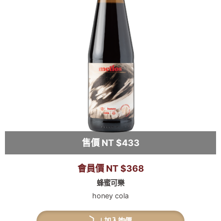
售價 NT $433
會員價 NT $368
蜂蜜可樂
honey cola
加入詢價