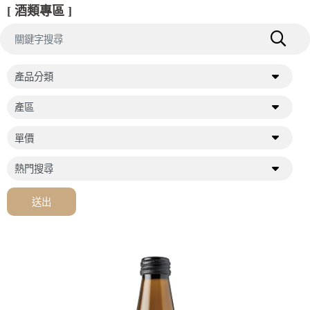
[ 酒類專區 ]
送出