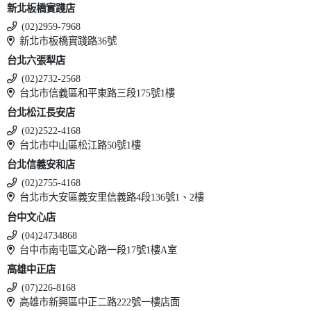
新北板橋實踐店
(02)2959-7968
新北市板橋實踐路36號
台北六張犁店
(02)2732-2568
台北市信義區和平東路三段175號1樓
台北松江長安店
(02)2522-4168
台北市中山區松江路50號1樓
台北信義安和店
(02)2755-4168
台北市大安區義安里信義路4段136號1、2樓
台中文心店
(04)24734868
台中市南屯區文心路一段17號1樓A室
高雄中正店
(07)226-8168
高雄市新興區中正二路222號一樓店面