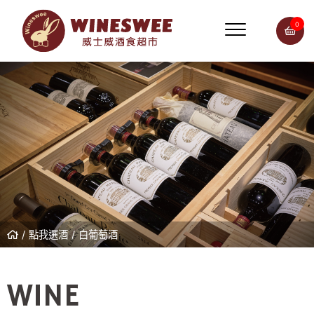
0
點我選酒
白葡萄酒
WINE