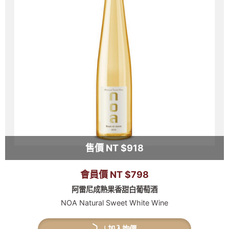
售價 NT $918
會員價 NT $798
阿雷尼成熟果香甜白葡萄酒
NOA Natural Sweet White Wine
加入詢價