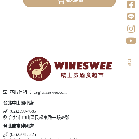
TOP
客服信箱 ： cs@wineswee.com
台北中山國小店
(02)2599-4685
台北市中山區民權東路一段45號
台北南京建國店
(02)2508-3225