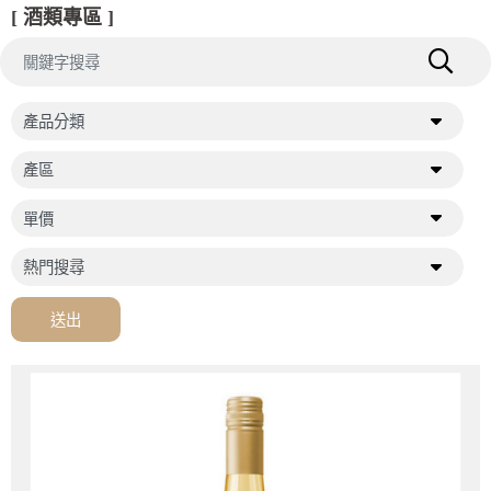
[ 酒類專區 ]
送出