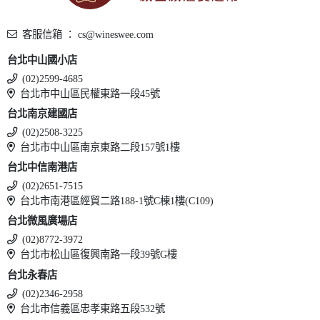
客服信箱 ： cs@wineswee.com
台北中山國小店
(02)2599-4685
台北市中山區民權東路一段45號
台北南京建國店
(02)2508-3225
台北市中山區南京東路二段157號1樓
台北中信南港店
(02)2651-7515
台北市南港區經貿二路188-1號C棟1樓(C109)
台北微風廣場店
(02)8772-3972
台北市松山區復興南路一段39號G樓
台北永春店
(02)2346-2958
台北市信義區忠孝東路五段532號