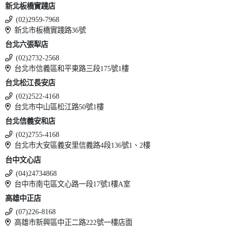
新北板橋實踐店
(02)2959-7968
新北市板橋實踐路36號
台北六張犁店
(02)2732-2568
台北市信義區和平東路三段175號1樓
台北松江長安店
(02)2522-4168
台北市中山區松江路50號1樓
台北信義安和店
(02)2755-4168
台北市大安區義安里信義路4段136號1、2樓
台中文心店
(04)24734868
台中市南屯區文心路一段17號1樓A室
高雄中正店
(07)226-8168
高雄市新興區中正二路222號一樓店面