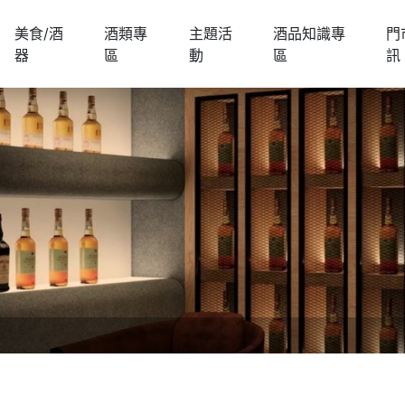
美食/酒
酒類專
主題活
酒品知識專
門
器
區
動
區
訊