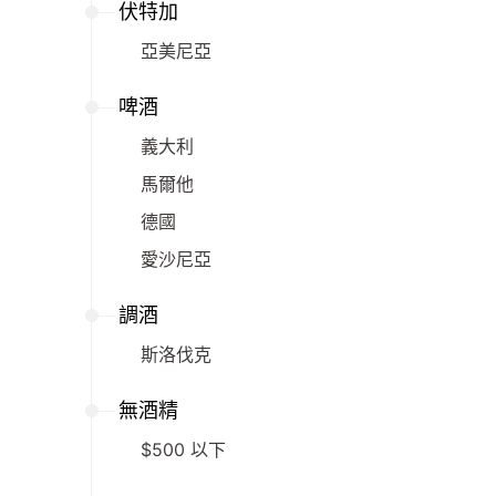
伏特加
亞美尼亞
啤酒
義大利
馬爾他
德國
愛沙尼亞
調酒
斯洛伐克
無酒精
$500 以下