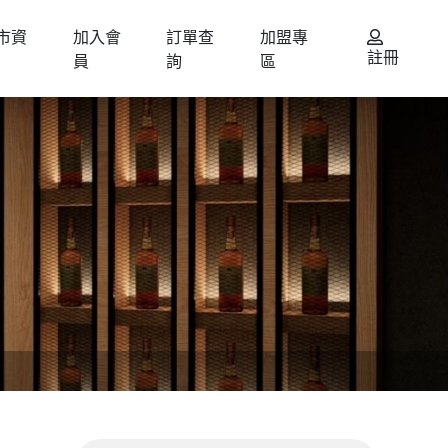
市資
加入會
訂單查
加盟專
註冊
員
詢
區