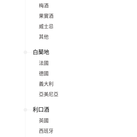
梅酒
果實酒
威士忌
其他
白蘭地
法國
德國
義大利
亞美尼亞
利口酒
英國
西班牙