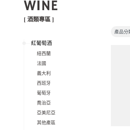
WINE
[ 酒類專區 ]
紅葡萄酒
紐西蘭
法國
義大利
西班牙
葡萄牙
喬治亞
亞美尼亞
其他產區