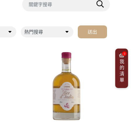
送出
0
我的清單