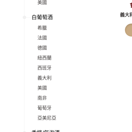
美國
義大利
白葡萄酒
希臘
法國
德國
紐西蘭
西班牙
義大利
美國
南非
葡萄牙
亞美尼亞