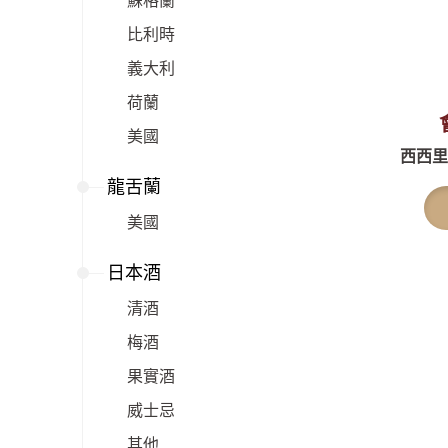
蘇格蘭
比利時
義大利
荷蘭
美國
西西里島
龍舌蘭
美國
日本酒
清酒
梅酒
果實酒
威士忌
其他