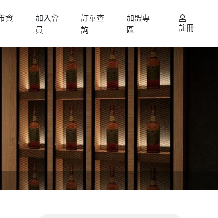
市資
加入會
訂單查
加盟專
註冊
員
詢
區