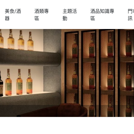
美食/酒
酒類專
主題活
酒品知識專
門
器
區
動
區
訊