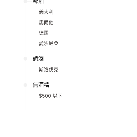
啤酒
義大利
馬爾他
德國
愛沙尼亞
調酒
斯洛伐克
無酒精
$500 以下