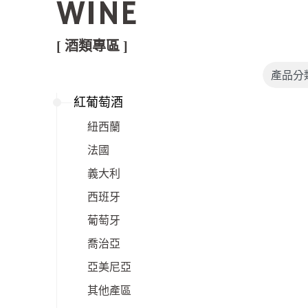
WINE
[ 酒類專區 ]
紅葡萄酒
紐西蘭
法國
義大利
西班牙
葡萄牙
喬治亞
亞美尼亞
其他產區