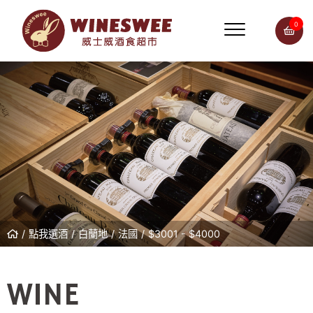
0
點我選酒
白蘭地
法國
$3001 - $4000
WINE