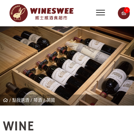
0
點我選酒
琴酒
英國
WINE