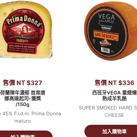
售價 NT $327
售價 NT $336
荷蘭陳年濃郁 首席唐
西班牙VEGA 重煙燻
娜高達起司-獲獎
熟成羊乳酪
/150g
SUPER SMOKED HARD 
 45% F.i.d.m. Prima Donna
CHEESE
maturo
加入購物車