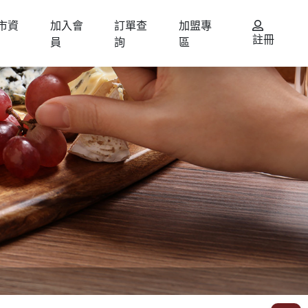
市資
加入會
訂單查
加盟專
註冊
員
詢
區