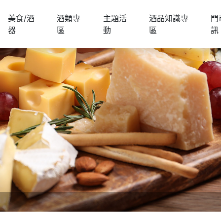
美食/酒
酒類專
主題活
酒品知識專
門
器
區
動
區
訊