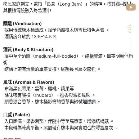
移民家庭創立，秉持「長倉（Long Barn）」的精神，將其鄉村魅力
與根植傳統融入每款酒中
釀造 (Vinification)
TOP
採用傳統橡木桶熟成，賦予酒體橡木與雪松特色香氣 。
酒精度介於約 13.5–14.5 %
酒質 (Body & Structure)
屬中至全酒體（medium–full-bodied），結構豐滿，單寧明顯但均
衡
結構上帶有清晰的單寧支撐，尾韻長且層次感強 。
風味 (Aromas & Flavors)
布滿黑色莓果：黑莓、櫻桃、漿果等
餘味帶有酸模（rhubarb）、檀香與雪松風味 。
頭香混合香草、橡木桶影響的香草與微微煙燻調 。
口感 (Palate)
入口飽滿，果香濃郁，伴隨中等至高單寧，增添結構感 。
中段轉為乾爽平衡，尾韻帶有橡木與果實融合的豐富層次 。