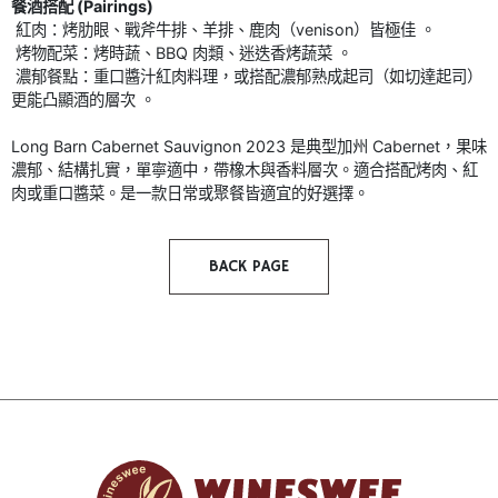
餐酒搭配 (Pairings)
紅肉：烤肋眼、戰斧牛排、羊排、鹿肉（venison）皆極佳 。
烤物配菜：烤時蔬、BBQ 肉類、迷迭香烤蔬菜 。
濃郁餐點：重口醬汁紅肉料理，或搭配濃郁熟成起司（如切達起司）
更能凸顯酒的層次 。
Long Barn Cabernet Sauvignon 2023 是典型加州 Cabernet，果味
濃郁、結構扎實，單寧適中，帶橡木與香料層次。適合搭配烤肉、紅
肉或重口醬菜。是一款日常或聚餐皆適宜的好選擇。
BACK PAGE