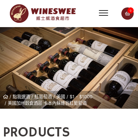
0
點我選酒
紅葡萄酒
美國
$1 - $1000
美國加州穀倉酒莊 卡本內蘇維翁紅葡萄酒
PRODUCTS