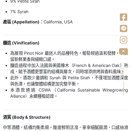
9% Petite Sirah
7% Syrah
產區 (Appellation)：
California, USA
釀造 (Vinification)
為展現 Pinot Noir 最迷人的品種特色，葡萄經過溫和發酵，以保
留新鮮果香與細緻口感。
釀造過程中加入法國與美國橡木（French & American Oak）熟
TOP
成，賦予酒體更豐富的結構與層次，同時增添烘烤與香料風味。
此外，酒款少量調和 Syrah 與 Petite Sirah，不僅增加酒體深度
與色澤，也讓整體結構更加完整平衡。
本酒款通過 CSWA（California Sustainable Winegrowing
Alliance）永續種植認證。
酒質 (Body & Structure)
中等酒體，結構均衡柔順。酸度鮮明活潑，單寧細膩圓潤，口感絲滑