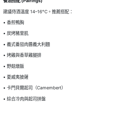
餐酒搭配 (Pairings)
建議侍酒溫度 14–16°C。推薦搭配：
• 香煎鴨胸
• 炭烤豬里肌
• 義式番茄肉醬義大利麵
• 烤雞與香草雞腿排
• 野菇燉飯
• 夏威夷披薩
• 卡門貝爾起司（Camembert）
• 綜合冷肉與起司拼盤