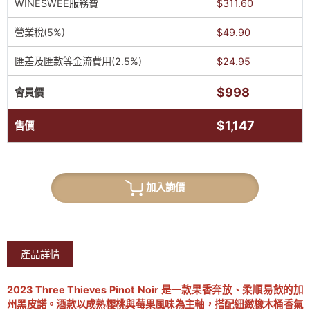
WINESWEE服務費
$311.60
營業稅(5%)
$49.90
匯差及匯款等金流費用(2.5%)
$24.95
$998
會員價
$1,147
售價
加入詢價
產品詳情
2023 Three Thieves Pinot Noir 是一款果香奔放、柔順易飲的加
州黑皮諾。酒款以成熟櫻桃與莓果風味為主軸，搭配細緻橡木桶香氣