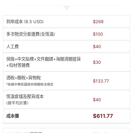
到岸成本 (8.5 USD)
$268
多次物流分倉運費(全恆溫)
$100
人工費
$40
保險+中文貼標+文件翻譯+海關清關提貨
$30
+包材等雑費
酒稅+關稅+貨物稅
$133.77
*依據中華民國政府相關稅法規定
恆溫倉儲及壓貨成本
$40
(按平均計算)
$611.77
成本價