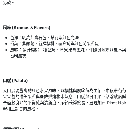
易飲。
風味 (Aromas & Flavors)
色澤：明亮紅寶石色，帶有紫紅色光澤
香氣：紫羅蘭、新鮮櫻桃、覆盆莓與紅色莓果香氣
風味：多汁櫻桃、覆盆莓、莓果果醬風味，伴隨淡淡烘烤橡木與
香料層次
口感 (Palate)
入口展現豐富的紅色水果風味，以櫻桃與覆盆莓為主軸。中段帶有莓
果果醬的甜美果香與些許烘烤橡木氣息，口感絲滑柔順。活潑酸度賦
予酒款良好的平衡感與清新度，尾韻乾淨悠長，展現加州 Pinot Noir
親和且討喜的風格。