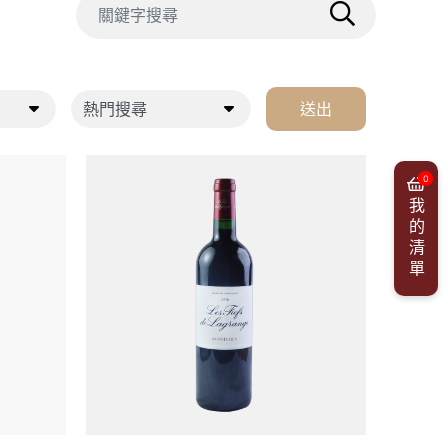
送出
0
我的清單