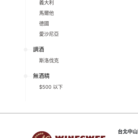
義大利
馬爾他
德國
愛沙尼亞
調酒
斯洛伐克
無酒精
$500 以下
台北中山