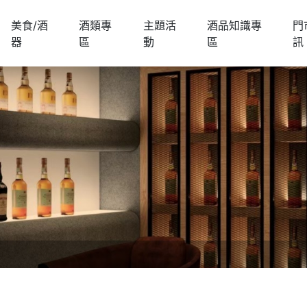
美食/酒
酒類專
主題活
酒品知識專
門
器
區
動
區
訊