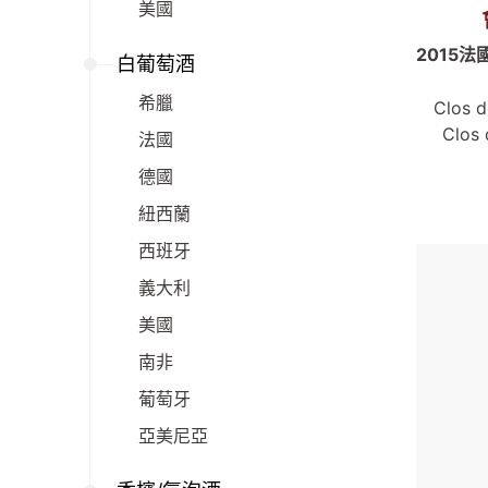
美國
2015
白葡萄酒
希臘
Clos d
Clos 
法國
德國
紐西蘭
西班牙
義大利
美國
南非
葡萄牙
亞美尼亞