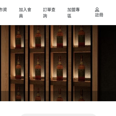
市資
加入會
訂單查
加盟專
註冊
員
詢
區