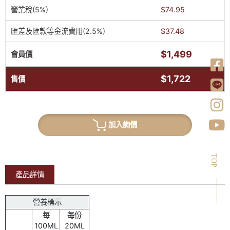
營業稅(5%)
$74.95
匯差及匯款等金流費用(2.5%)
$37.48
$1,499
會員價
$1,722
售價
加入詢價
TOP
產品詳情
營養標示
每
每份
100ML
20ML