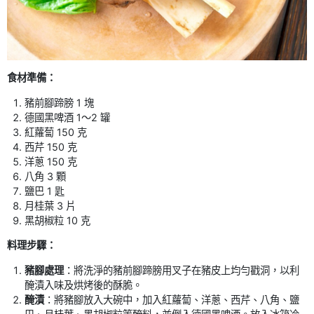
食材準備：
豬前腳蹄膀 1 塊
德國黑啤酒 1～2 罐
紅蘿蔔 150 克
西芹 150 克
洋蔥 150 克
八角 3 顆
鹽巴 1 匙
月桂葉 3 片
黑胡椒粒 10 克
料理步驟：
豬腳處理
：將洗淨的豬前腳蹄膀用叉子在豬皮上均勻戳洞，以利
醃漬入味及烘烤後的酥脆。
醃漬
：將豬腳放入大碗中，加入紅蘿蔔、洋蔥、西芹、八角、鹽