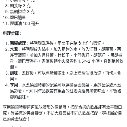
胡荽籽 3 克
黑胡椒粒 3 克
鹽巴適量
煙燻油 100 毫升
料理步驟：
豬腳處理
：將豬腳洗淨後，用叉子在豬皮上均勻戳洞。
水煮
：將豬腳放入鍋中，加入足夠的水，放入洋蔥、胡蘿蔔、西
芹等蔬菜，並加入月桂葉、杜松子、小茴香籽、胡荽籽 、黑胡椒
粒、鹽巴等香料，煮滾後轉小火燉煮約 1.5～2 小時，直到豬腳軟
爛。
調味
：煮好後，可以將豬腳取出，刷上煙燻油後放涼，再切片食
用。
享用
：水煮德國豬腳的配菜可以選擇德國酸菜、馬鈴薯泥或水煮
馬鈴薯，也可同時品飲帶有果香的紅酒與經典黑麥啤酒，平衡豬
腳的鹹味。
享用德國豬腳這道風味濃郁的佳餚時，搭配合適的飲品能有效平衡口
感，昇華您的美食饗宴。不妨大膽嘗試不同的飲品搭配，尋找屬於自
己的黃金組合！