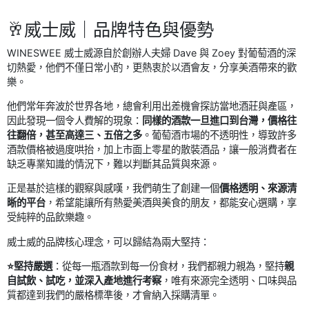
🥂威士威｜品牌特色與優勢
WINESWEE 威士威源自於創辦人夫婦 Dave 與 Zoey 對葡萄酒的深
切熱愛，他們不僅日常小酌，更熱衷於以酒會友，分享美酒帶來的歡
樂。
他們常年奔波於世界各地，總會利用出差機會探訪當地酒莊與產區，
因此發現一個令人費解的現象：
同樣的酒款一旦進口到台灣，價格往
往翻倍，甚至高達三、五倍之多
。葡萄酒市場的不透明性，導致許多
酒款價格被過度哄抬，加上市面上零星的散裝酒品，讓一般消費者在
缺乏專業知識的情況下，難以判斷其品質與來源。
正是基於這樣的觀察與感嘆，我們萌生了創建一個
價格透明、來源清
晰的平台
，希望能讓所有熱愛美酒與美食的朋友，都能安心選購，享
受純粹的品飲樂趣。
威士威的品牌核心理念，可以歸結為兩大堅持：
⭐️堅持嚴選
：從每一瓶酒款到每一份食材，我們都親力親為，堅持
親
自試飲、試吃，並深入產地進行考察
，唯有來源完全透明、口味與品
質都達到我們的嚴格標準後，才會納入採購清單。