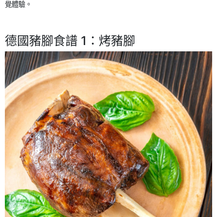
覺體驗。
德國豬腳食譜 1：烤豬腳