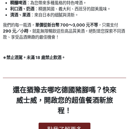
精釀啤酒
：為您帶來多種風格的特色啤酒。
利口酒、奶酒
：精選英國、義大利、西班牙的甜美風味。
清酒、果酒
：來自日本的細膩與清新。
我們的每一瓶酒，
單價從新台幣 700～3,000 元不等
，只需支付
290 元／小時
，就能無限暢飲這些高品質美酒，絕對是您探索不同酒
款、享受品酒樂趣的最佳機會！
※禁止酒駕。未滿 18 歲禁止飲酒。
還在猶豫去哪吃德國豬腳嗎？快來
威士威，開啟您的超值餐酒新旅
程！