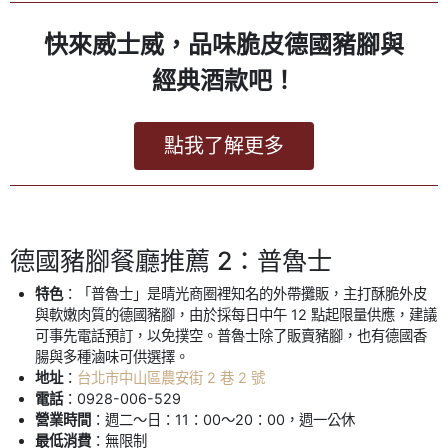
快來威士威，品味脆皮德國豬腳與
經典酒款吧！
點我了解更多
德國豬腳餐廳推薦 2：普魯士
特色
：「普魯士」是晴光商圈裡知名的外帶攤販，主打酥脆外皮
與軟嫩肉質的德國豬腳，由於採每日中午 12 點起限量供應，建議
可事先電話預訂，以免撲空。普魯士除了販賣豬腳，也有德國香
腸與多種滷味可供選擇。
地址
：
台北市中山區農安街 2 巷 2 號
電話
：0928-006-529
營業時間
：週二～日：11：00～20：00，週一公休
最低消費
：無限制