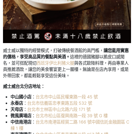
威士威以獨特的經營模式，打破傳統餐酒館的高門檻，
讓您能用實惠
的價格，享受高品質的餐點與美酒。
這裡的德國豬腳以脆皮口感聞
名，並可搭配現切
西班牙伊比利豬火腿
與各式歐陸料理，再由專業人
員推薦酒款，讓您的美食饗宴更上一層樓。無論是在店內享用，或是
外帶回家，都能輕鬆享受這份美味。
威士威台北分店地址：
中山國小店
：
台北市中山區民權東路一段 45 號
永春店
：
台北市信義區忠孝東路五段 532 號
天母店
：
台北市士林區中山北路六段 171 號
微風廣場店
：
台北市松山區復興南路一段 39 號 G 樓
中信南港店
：
台北市南港區經貿二路 166 號中國信託金融園區 C
棟 1 樓