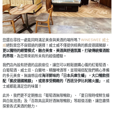
您還在尋找一處能同時滿足美食與美酒的場所嗎？
WINESWEE 威士
威
絕對是您不容錯過的選擇！威士威不僅提供經典的脆皮德國豬腳，
更以獨特的經營模式，融合美食、美酒與舒適氛圍，打破傳統餐酒館
的界限
，為您帶來前所未有的超值體驗。
我們店內設有舒適的品飲座位，讓您可以輕鬆選購心儀的紅葡萄酒、
白葡萄酒、威士忌、白蘭地、精釀啤酒等，並現場搭配我們精心準備
的多元美食。無論想品嚐
海洋鮮味的「日本兵庫生蠔」，大口暢飲搭
配「脆皮德國豬腳」，或是享受精緻的「西班牙伊比利豬火腿」
，威
士威都能滿足您的味蕾！
此外，我們更不定期推出「葡萄酒無限暢飲」、「夏日限時嚐鮮生蠔
與白氣泡酒」及「百款高品質好酒無限暢飲」等超值活動，讓您盡情
探索各式美酒的魅力。