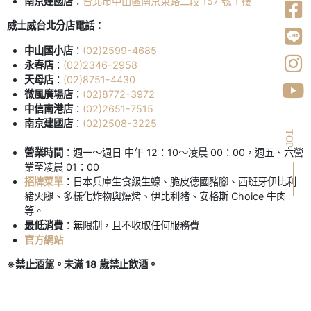
南京建國店
：
台北市中山區南京東路二段 157 號 1 樓
威士威台北分店電話：
中山國小店
：
(02)2599-4685
永春店
：
(02)2346-2958
天母店
：
(02)8751-4430
微風廣場店
：
(02)8772-3972
中信南港店
：
(02)2651-7515
南京建國店
：
(02)2508-3225
TOP
營業時間
：週一～週日 中午 12：10～凌晨 00：00，週五、六營
業至凌晨 01：00
招牌菜單
：日本兵庫生食級生蠔、脆皮德國豬腳、西班牙伊比利
豬火腿、多樣化炸物與燒烤、伊比利豬、安格斯 Choice 牛肉
等。
最低消費
：無限制，且不收取任何服務費
官方網站
※禁止酒駕。未滿 18 歲禁止飲酒。