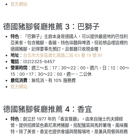
官方網站
德國豬腳餐廳推薦 3：巴獅子
特色
：「巴獅子」主廚本身是德國人，可以提供最道地的巴伐利
亞美食，包含豬腳、香腸、特色垛麵與啤酒，但若想品嚐這裡的
德國豬腳，記得要事先預訂，且餐廳只收現金喔！
地址
：
台北市大安區敦化南路二段 63 巷 19 號 B1
電話
：(02)2325-6457
營業時間
：週三～五：17：30～22：00，週六、日：12：00～
15：00，17：30～22：00，週一、二公休
最低消費
：無低消，有 10% 服務費
官方網站
德國豬腳餐廳推薦 4：香宜
特色
：創立於 1977 年的「香宜餐廳」，由來自瑞士的夫婦經
營，提供招牌菜色慕尼黑烤豬腳，搭配酸菜與馬鈴薯塊，風味獨
特。除了美食，香宜也提供會議與簡報場地，是兼具用餐與商務