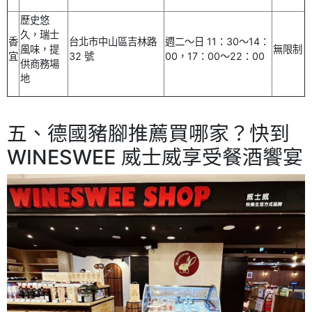
歷史悠
久，瑞士
香
台北市中山區吉林路
週二～日 11：30～14：
風味，提
無限制
宜
32 號
00，17：00～22：00
供商務場
地
五、德國豬腳推薦買哪家？快到
WINESWEE 威士威享受餐酒饗宴