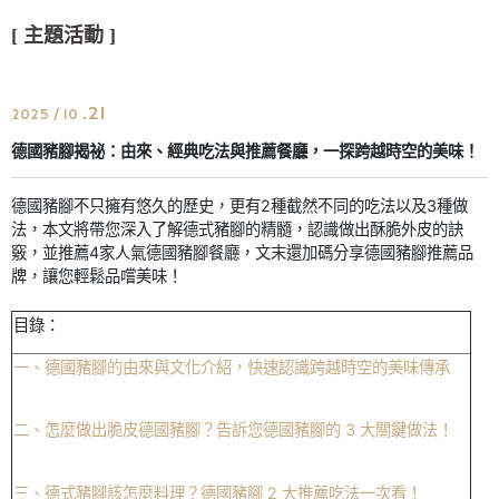
[ 主題活動 ]
.21
2025 / 10
德國豬腳揭祕：由來、經典吃法與推薦餐廳，一探跨越時空的美味！
德國豬腳不只擁有悠久的歷史，更有2種截然不同的吃法以及3種做
法，本文將帶您深入了解德式豬腳的精髓，認識做出酥脆外皮的訣
竅，並推薦4家人氣德國豬腳餐廳，文末還加碼分享德國豬腳推薦品
牌，讓您輕鬆品嚐美味！
目錄：
一、德國豬腳的由來與文化介紹，快速認識跨越時空的美味傳承
二、怎麼做出脆皮德國豬腳？告訴您德國豬腳的 3 大關鍵做法！
三、德式豬腳該怎麼料理？德國豬腳 2 大推薦吃法一次看！