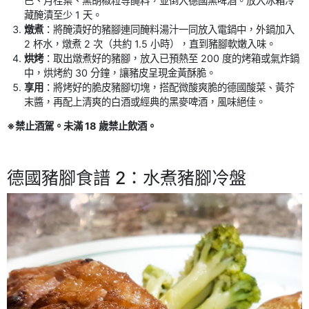
巴、月桂葉、黑胡椒粒等醃料，並倒入德國黑啤酒。放入冰箱冷
藏醃漬至少 1 天。
燉煮
：將醃漬好的豬腳連同醃料湯汁一同放入電鍋中，外鍋加入
2 杯水，燉煮 2 次（共約 1.5 小時），直到豬腳軟嫩入味。
烘烤
：取出燉煮好的豬腳，放入已預熱至 200 度的烤箱或氣炸鍋
中，烘烤約 30 分鐘，讓豬皮呈現金黃酥脆。
享用
：將烤好的脆皮豬腳切塊，搭配微酸爽脆的德國酸菜、黃芥
末醬，再配上清爽的白酒或經典的黑麥啤酒，風味絕佳。
※禁止酒駕。未滿 18 歲禁止飲酒。
德國豬腳食譜 2：水煮豬腳冷盤