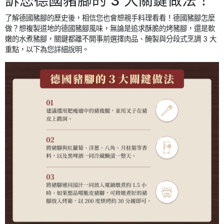
訴您德國豬腳的 3 大關鍵做法！
了解德國豬腳的歷史後，相信您也會想親手料理看看！德國豬腳怎麼
做？想複製道地的德國豬腳風味，無論是追求酥脆的烤豬腳，還是軟
嫩的水煮豬腳，關鍵都離不開事前選擇肉品、醃製與分段式烹調 3 大
重點，以下為您詳細說明。