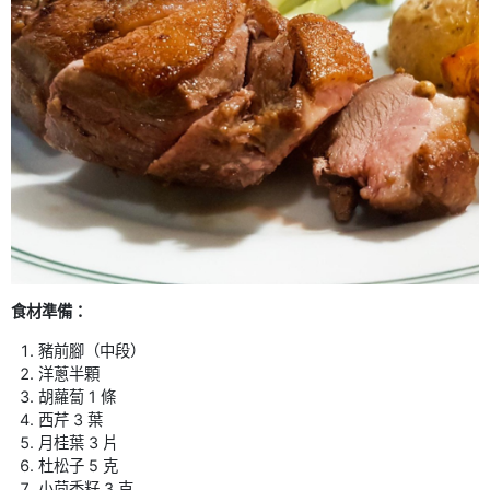
食材準備：
豬前腳（中段）
洋蔥半顆
胡蘿蔔 1 條
西芹 3 葉
月桂葉 3 片
杜松子 5 克
小茴香籽 3 克