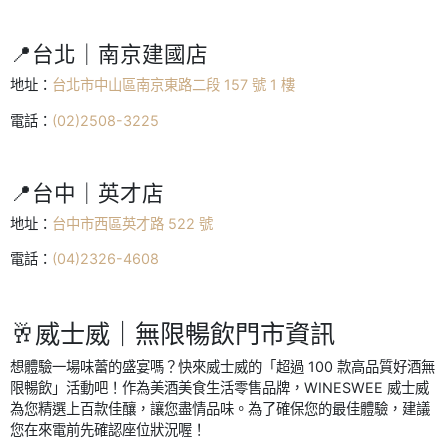
📍台北｜南京建國店
地址：
台北市中山區南京東路二段 157 號 1 樓
電話：
(02)2508-3225
📍台中｜英才店
地址：
台中市西區英才路 522 號
電話：
(04)2326-4608
🥂威士威｜無限暢飲門市資訊
想體驗一場味蕾的盛宴嗎？快來威士威的「超過 100 款高品質好酒無
限暢飲」活動吧！作為美酒美食生活零售品牌，WINESWEE 威士威
為您精選上百款佳釀，讓您盡情品味。為了確保您的最佳體驗，建議
您在來電前先確認座位狀況喔！