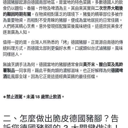
德國豬腳起源自德國南部地區，是當地的特色菜餚，多數德國人的飲
食仍以麵包、香腸、炸物及啤酒為主。其由來其實與
二次世界大戰後
的艱困時期有關
，在物資相對匱乏的環境下，豬隻的精華部位多被作
為重要物資，而相對不受青睞的豬腳，便成為當地居民的日常佳餚。
人們將其精心烹煮，意外發現搭配酸菜後風味絕佳，這道庶民美食才
逐漸廣為人知。
值得一提的是，台灣人所熟悉的「烤」德國豬腳，正是源自南德的傳
統料理方式，而德國北部則更偏好水煮，口感類似台式滷豬腳，風味
同樣迷人。
無論烹調手法為何，德國當地的豬腳通常會與
黃芥末、酸白菜及馬鈴
薯製品
一同享用，藉此平衡肉類的濃郁滋味，也正好解釋為何
德國啤
酒
能風靡全球，因為它正是這道經典菜餚的最佳搭檔。
※禁止酒駕。未滿 18 歲禁止飲酒。
二、怎麼做出脆皮德國豬腳？告