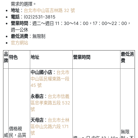
需求的選擇。
地址
：
台北市中山區吉林路 32 號
電話
：(02)2531-3815
營業時間
：週二～週日 11：30～14：00，17：00～22：00，
週一公休
最低消費
：無限制
官方網站
品
最低消
特色
地址
營業時間
牌
費
中山國小店
：
台北市
中山區民權東路一段
45 號
永春店
：
台北市信義
區忠孝東路五段 532
號
天母店
：
台北市士林
區中山北路六段 171
價格親
無限
號
威
民，品質