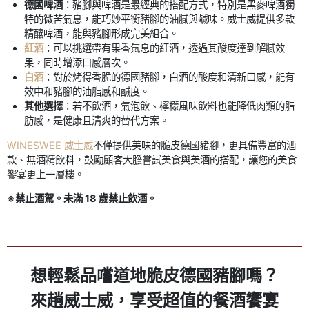
德國啤酒
：豬腳與啤酒是最經典的搭配方式，特別是黑麥啤酒獨
特的微苦氣息，能巧妙平衡豬腳的油膩與鹹味。威士威提供多款
精釀啤酒，能與豬腳形成完美組合。
紅酒
：可以挑選帶有果香氣息的紅酒，透過其酸度達到解膩效
果，同時增添口感層次。
白酒
：對於烤得香脆的德國豬腳，白酒的酸度和清新口感，能有
效中和豬腳的油脂感和鹹度。
其他選擇
：若不飲酒，氣泡飲、檸檬風味飲料也能降低肉類的脂
肪感，是健康且清爽的替代方案。
WINESWEE 威士威
不僅提供美味的脆皮德國豬腳，更具備豐富的酒
款、無酒精飲料，鼓勵顧客大膽嘗試美食與美酒的搭配，讓您的美食
饗宴更上一層樓。
※禁止酒駕。未滿 18 歲禁止飲酒。
想輕鬆品嚐道地脆皮德國豬腳嗎？
來趟威士威，享受超值的餐酒饗宴