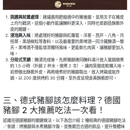
挑選與前置處理
：建議選用肥瘦適中的豬後腿，並用叉子在豬皮
上均勻戳洞，這個小動作能讓醃料更深入，同時也是創造酥脆外
皮的關鍵。
浸泡與入味
：將處理好的豬腳與紅蘿蔔、洋蔥、西芹、八角、月
桂葉、黑胡椒粒等香料，以及最重要的黑啤酒一同冷藏醃漬一整
天。黑啤酒不僅能增添獨特風味，更能軟化肉質，讓豬腳更加入
味。
分段式烹調
：醃漬完成後，先將豬腳連同醃料湯汁放入電鍋燉煮
約 1.5 小時（外鍋 2 杯水，燉煮 2 次），讓肉質徹底軟爛入味。
若想做出酥脆外皮，再將燉煮好的豬腳取出，放入烤箱或氣炸
鍋，以 200 度烘烤約 30 分鐘，至外皮呈現金黃酥脆即可。
三、德式豬腳該怎麼料理？德國
豬腳 2 大推薦吃法一次看！
認識完德國豬腳的關鍵做法，以下為您介紹 2 種經典的德國豬腳吃法
／食譜：烤豬腳與水煮豬腳冷盤，並推薦您合適的飲品，提升整體味