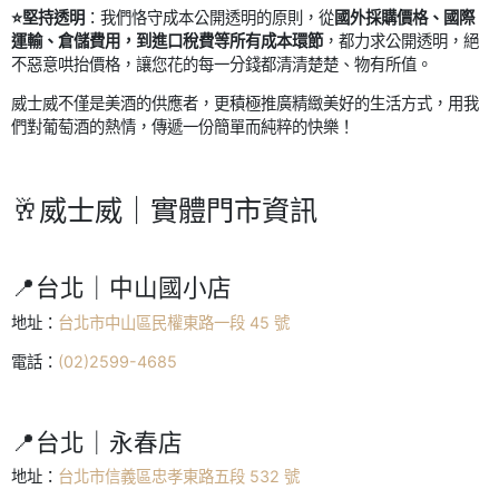
⭐️堅持透明
：我們恪守成本公開透明的原則，從
國外採購價格、國際
運輸、倉儲費用，到進口稅費等所有成本環節
，都力求公開透明，絕
不惡意哄抬價格，讓您花的每一分錢都清清楚楚、物有所值。
威士威不僅是美酒的供應者，更積極推廣精緻美好的生活方式，用我
們對葡萄酒的熱情，傳遞一份簡單而純粹的快樂！
🥂威士威｜實體門市資訊
📍台北｜中山國小店
地址：
台北市中山區民權東路一段 45 號
電話：
(02)2599-4685
📍台北｜永春店
地址：
台北市信義區忠孝東路五段 532 號