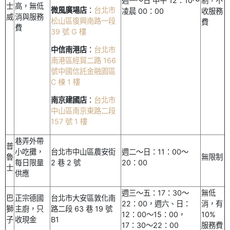
週一～日 中午 12：10～
制，不
士
高，無低
微風廣場店
：
台北市
凌晨 00：00
收服務
威
消與服務
松山區復興南路一段
費
費
39 號 G 樓
中信南港店
：
台北市
南港區經貿二路 166
號中國信託金融園區
C 棟 1 樓
南京建國店
：
台北市
中山區南京東路二段
157 號 1 樓
巷弄外帶
普
小吃攤，
台北市中山區農安街
週二～日：11：00～
魯
無限制
每日限量
2 巷 2 號
20：00
士
供應
週三～五：17：30～
無低
巴
正宗德國
台北市大安區敦化南
22：00，週六、日：
消，有
獅
主廚，只
路二段 63 巷 19 號
12：00～15：00，
10%
子
收現金
B1
17：30～22：00
服務費