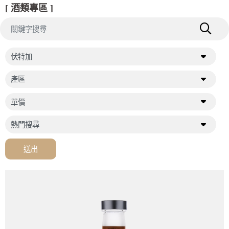
[ 酒類專區 ]
送出