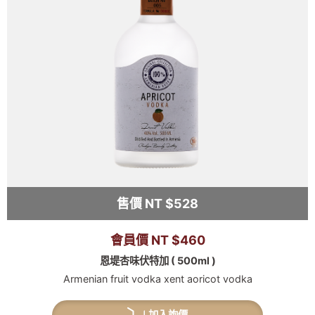
售價 NT $528
會員價 NT $460
恩堤杏味伏特加 ( 500ml )
Armenian fruit vodka xent aoricot vodka
加入詢價