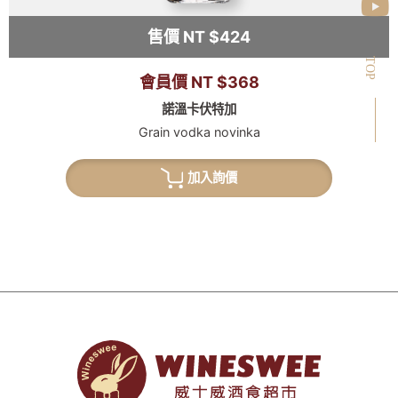
售價 NT $424
TOP
會員價 NT $368
諾溫卡伏特加
Grain vodka novinka
加入詢價