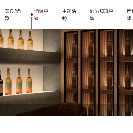
美食/酒
酒類專
主題活
酒品知識專
門
器
區
動
區
訊