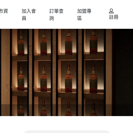
市資
加入會
訂單查
加盟專
註冊
員
詢
區