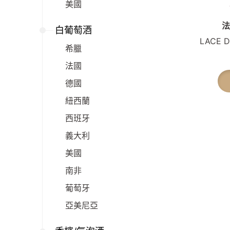
美國
法
白葡萄酒
LACE D
希臘
法國
德國
紐西蘭
西班牙
義大利
美國
南非
葡萄牙
亞美尼亞