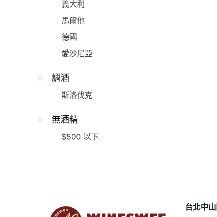
義大利
馬爾他
德國
愛沙尼亞
調酒
斯洛伐克
無酒精
$500 以下
台北中山