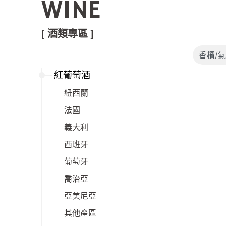
WINE
[ 酒類專區 ]
紅葡萄酒
紐西蘭
法國
義大利
西班牙
葡萄牙
喬治亞
亞美尼亞
其他產區