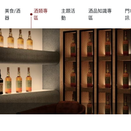
美食/酒
酒類專
主題活
酒品知識專
門
器
區
動
區
訊