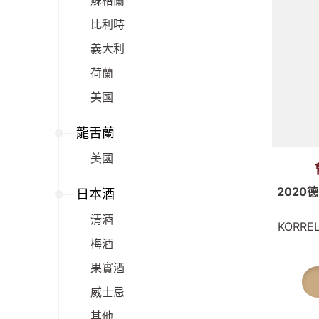
蘇格蘭
比利時
義大利
荷蘭
美國
龍舌蘭
美國
202
日本酒
清酒
KORRE
梅酒
果實酒
威士忌
其他