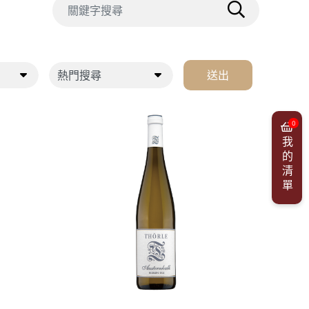
送出
0
我的清單