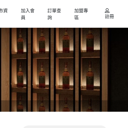
市資
加入會
訂單查
加盟專
註冊
員
詢
區