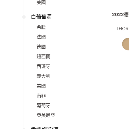
美國
2022德
白葡萄酒
希臘
THORL
法國
德國
紐西蘭
西班牙
義大利
美國
南非
葡萄牙
亞美尼亞