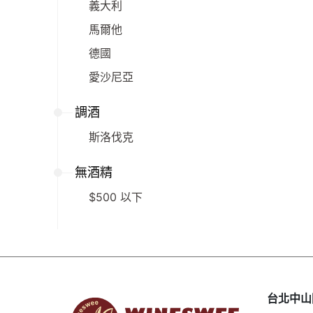
義大利
馬爾他
德國
愛沙尼亞
調酒
斯洛伐克
無酒精
$500 以下
台北中山