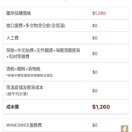
離岸採購價格
$1,260
進口運費+多次物流分倉(全恆溫)
$0
人工費
$0
保險+中文貼標+文件翻譯+海關清關提貨
$0
+包材等雑費
酒稅+關稅+貨物稅
$0
*依據中華民國政府相關稅法規定
恆溫倉儲及壓貨成本
$0
(按平均計算)
$1,260
成本價
WINESWEE服務費
$0