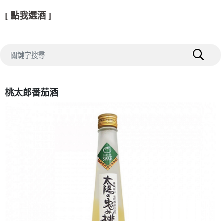
[ 點我選酒 ]
桃太郎番茄酒