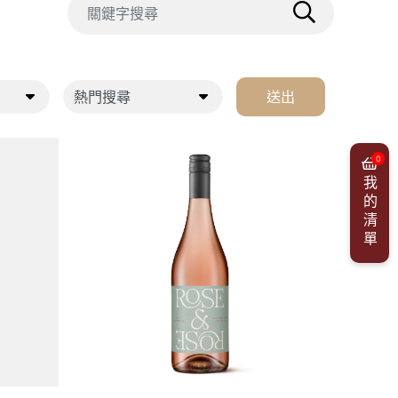
送出
0
我的清單