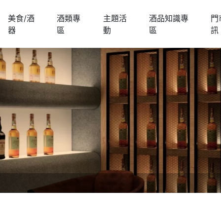
美食/酒
酒類專
主題活
酒品知識專
門
器
區
動
區
訊