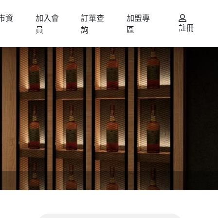
市資
加入會
訂單查
加盟專
註冊
員
詢
區