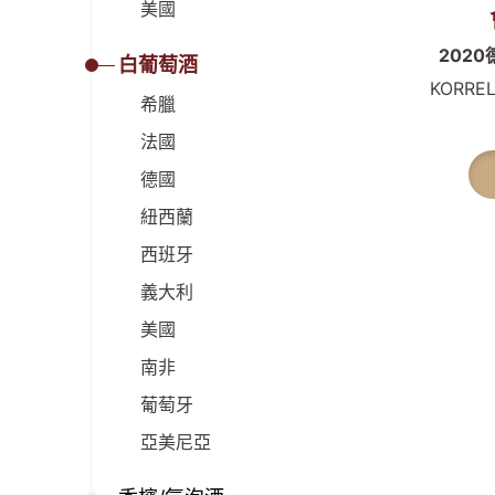
美國
202
白葡萄酒
KORREL
希臘
法國
德國
紐西蘭
西班牙
義大利
美國
南非
葡萄牙
亞美尼亞