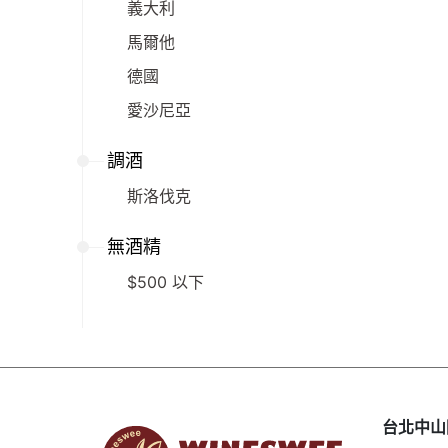
義大利
馬爾他
德國
愛沙尼亞
調酒
斯洛伐克
無酒精
$500 以下
台北中山