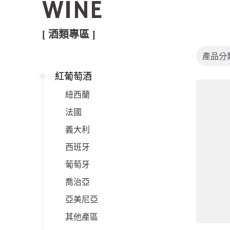
WINE
[ 酒類專區 ]
紅葡萄酒
紐西蘭
法國
義大利
西班牙
葡萄牙
喬治亞
亞美尼亞
其他產區