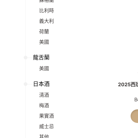
蘇格蘭
比利時
義大利
荷蘭
美國
龍舌蘭
美國
日本酒
2025
清酒
B
梅酒
果實酒
威士忌
其他