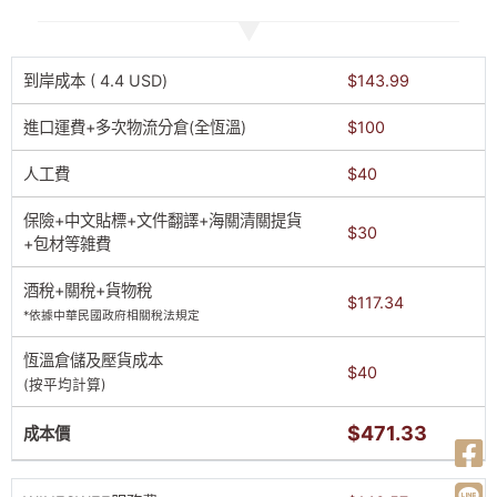
到岸成本 ( 4.4 USD)
$143.99
進口運費+多次物流分倉(全恆溫)
$100
人工費
$40
保險+中文貼標+文件翻譯+海關清關提貨
$30
+包材等雑費
酒稅+關稅+貨物稅
$117.34
*依據中華民國政府相關稅法規定
恆溫倉儲及壓貨成本
$40
(按平均計算)
$471.33
成本價