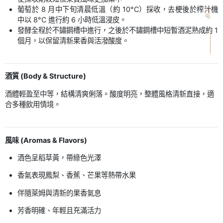
葡萄於 8 月中下旬清晨低溫（約 10°C）採收，去梗後於榨汁機
TOP
中以 8°C 進行約 6 小時低溫浸皮。
發酵全程於不鏽鋼槽中進行，之後於不鏽鋼槽中短暫酒泥熟成約 1
個月，以保留清新果香與活潑酸度。
酒質 (Body & Structure)
酒體輕盈至中等，結構清爽俐落。酸度明亮，整體風格清新直接，適
合多種飲用情境。
風味 (Aromas & Flavors)
酒色呈稻草黃，帶綠色光澤
香氣表現鳳梨、香蕉、芒果等熱帶水果
伴隨萊姆與清新的果香氣息
芳香明確、年輕且充滿活力