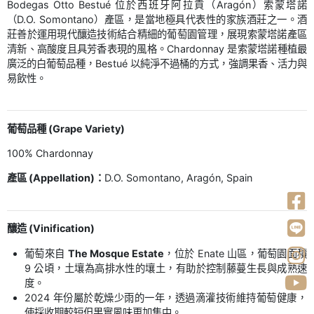
Bodegas Otto Bestué 位於西班牙阿拉貢（Aragón）索蒙塔諾
（D.O. Somontano）產區，是當地極具代表性的家族酒莊之一。酒
莊善於運用現代釀造技術結合精細的葡萄園管理，展現索蒙塔諾產區
清新、高酸度且具芳香表現的風格。Chardonnay 是索蒙塔諾種植最
廣泛的白葡萄品種，Bestué 以純淨不過桶的方式，強調果香、活力與
易飲性。
葡萄品種 (Grape Variety)
100% Chardonnay
產區 (Appellation)：
D.O. Somontano, Aragón, Spain
釀造 (Vinification)
葡萄來自
The Mosque Estate
，位於 Enate 山區，葡萄園面積
9 公頃，土壤為高排水性的壤土，有助於控制藤蔓生長與成熟速
度。
2024 年份屬於乾燥少雨的一年，透過滴灌技術維持葡萄健康，
使採收期較短但果實風味更加集中。