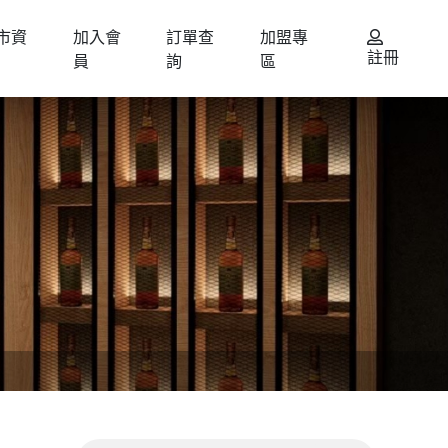
市資
加入會
訂單查
加盟專
註冊
員
詢
區