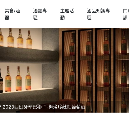
美食/酒
酒類專
主題活
酒品知識專
門
器
區
動
區
訊
2023西班牙辛巴獅子-梅洛珍藏紅葡萄酒