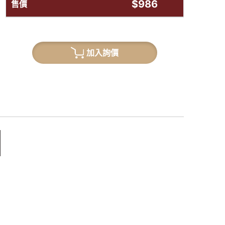
$986
售價
加入詢價