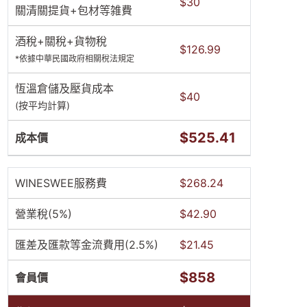
$30
關清關提貨+包材等雑費
酒稅+關稅+貨物稅
$126.99
*依據中華民國政府相關稅法規定
恆溫倉儲及壓貨成本
$40
(按平均計算)
$525.41
成本價
WINESWEE服務費
$268.24
營業稅(5%)
$42.90
匯差及匯款等金流費用(2.5%)
$21.45
$858
會員價