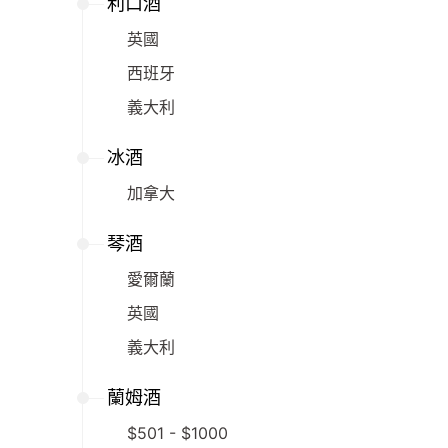
利口酒
英國
西班牙
義大利
冰酒
加拿大
琴酒
愛爾蘭
英國
義大利
蘭姆酒
$501 - $1000