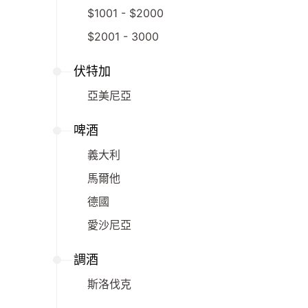
$1001 - $2000
$2001 - 3000
伏特加
亞美尼亞
啤酒
義大利
馬爾他
德國
愛沙尼亞
調酒
斯洛伐克