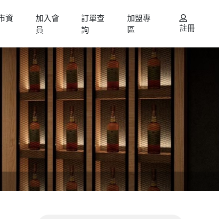
市資
加入會
訂單查
加盟專
註冊
員
詢
區