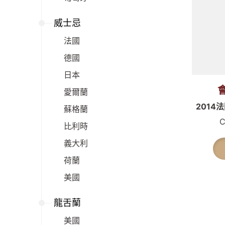
威士忌
法國
德國
日本
會
愛爾蘭
201
蘇格蘭
C
比利時
義大利
荷蘭
美國
龍舌蘭
美國