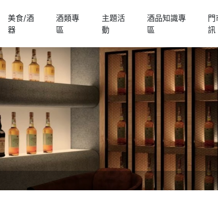
美食/酒
酒類專
主題活
酒品知識專
門
器
區
動
區
訊