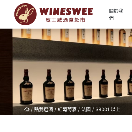
關於我
們
點我選酒
紅葡萄酒
法國
$8001 以上