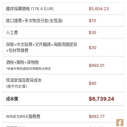
離岸採購價格 (176.4 EUR)
$5,604.23
進口運費+多次物流分倉(全恆溫)
$70
人工費
$35
保險+中文貼標+文件翻譯+海關清關提貨
$30
+包材等雑費
酒稅+關稅+貨物稅
$960.01
*依據中華民國政府相關稅法規定
恆溫倉儲及壓貨成本
$40
(按平均計算)
$6,739.24
成本價
WINESWEE服務費
$692.77