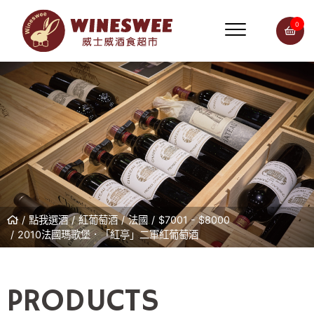
0
點我選酒
紅葡萄酒
法國
$7001 - $8000
2010法國瑪歌堡．「紅亭」二軍紅葡萄酒
PRODUCTS