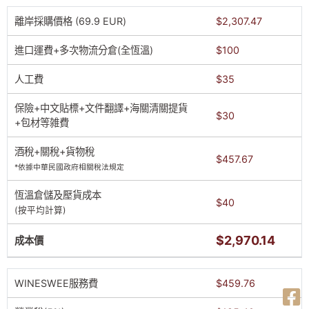
離岸採購價格 (69.9 EUR)
$2,307.47
進口運費+多次物流分倉(全恆溫)
$100
人工費
$35
保險+中文貼標+文件翻譯+海關清關提貨
$30
+包材等雑費
酒稅+關稅+貨物稅
$457.67
*依據中華民國政府相關稅法規定
恆溫倉儲及壓貨成本
$40
(按平均計算)
$2,970.14
成本價
WINESWEE服務費
$459.76