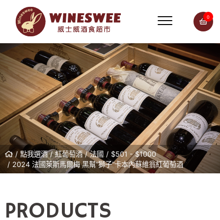
0
點我選酒
紅葡萄酒
法國
$501 - $1000
2024 法國萊斯馬爾梅 黑幫”獅子“卡本內蘇維翁紅葡萄酒
PRODUCTS