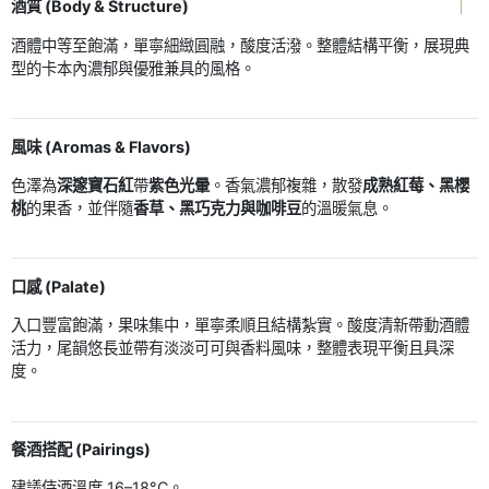
酒質 (Body & Structure)
酒體中等至飽滿，單寧細緻圓融，酸度活潑。整體結構平衡，展現典
型的卡本內濃郁與優雅兼具的風格。
風味 (Aromas & Flavors)
色澤為
深邃寶石紅
帶
紫色光暈
。香氣濃郁複雜，散發
成熟紅莓、黑櫻
桃
的果香，並伴隨
香草、黑巧克力與咖啡豆
的溫暖氣息。
口感 (Palate)
入口豐富飽滿，果味集中，單寧柔順且結構紮實。酸度清新帶動酒體
活力，尾韻悠長並帶有淡淡可可與香料風味，整體表現平衡且具深
度。
餐酒搭配 (Pairings)
建議侍酒溫度 16–18°C。