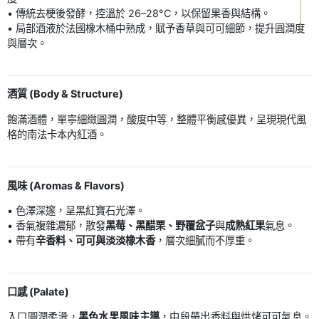
• 傳統去梗後發酵，控溫於 26–28°C，以保留果香與結構。
• 局部酒液於法國橡木桶中熟成，賦予香草與可可細節，提升圓潤度
與層次。
酒質 (Body & Structure)
飽滿酒體，單寧細緻圓潤，酸度中等，整體平衡感優異，呈現現代風
格的南法卡本內紅酒。
風味 (Aromas & Flavors)
• 色澤深邃，呈黑紅寶石光澤。
• 香氣複雜濃郁，散發
黑莓、黑醋栗、野覆盆子
與
成熟紅果
氣息。
• 帶有
辛香料、可可與淡淡橡木香
，層次細膩而不厚重。
口感 (Palate)
入口圓潤柔滑，
黑色水果風味主導
，中段帶出香料與烘烤可可氣息。