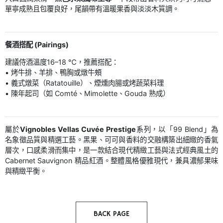
單寧成熟且包覆良好，尾韻帶有溫暖果香與淡淡木質調。
餐酒搭配 (Pairings)
建議侍酒溫度16–18 ℃，推薦搭配：
• 烤牛排、羊排、鴨胸或燉牛頰
• 義式燉菜（Ratatouille）、煙燻肉腸或烤蔬菜料理
• 陳年起司（如 Comté、Mimolette、Gouda 熟成）
屬於
Vignobles Vellas Cuvée Prestige
系列，以「99 Blend」為
名象徵品質與精選工藝。黑果、可可與香料的交融構築出細緻的香氣
層次，口感柔滑而集中，是一款結合現代精緻工藝與法式經典風土的
Cabernet Sauvignon 精品紅酒。整體風格優雅現代，兼具濃郁果味
與精緻平衡。
BACK PAGE