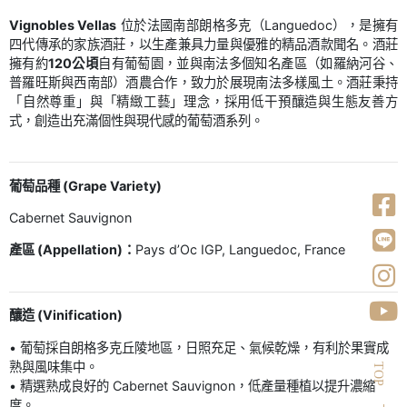
Vignobles Vellas
位於法國南部朗格多克（Languedoc），是擁有
四代傳承的家族酒莊，以生產兼具力量與優雅的精品酒款聞名。酒莊
擁有約
120公頃
自有葡萄園，並與南法多個知名產區（如羅納河谷、
普羅旺斯與西南部）酒農合作，致力於展現南法多樣風土。酒莊秉持
「自然尊重」與「精緻工藝」理念，採用低干預釀造與生態友善方
式，創造出充滿個性與現代感的葡萄酒系列。
葡萄品種 (Grape Variety)
Cabernet Sauvignon
產區 (Appellation)：
Pays d’Oc IGP, Languedoc, France
釀造 (Vinification)
• 葡萄採自朗格多克丘陵地區，日照充足、氣候乾燥，有利於果實成
熟與風味集中。
TOP
• 精選熟成良好的 Cabernet Sauvignon，低產量種植以提升濃縮
度。