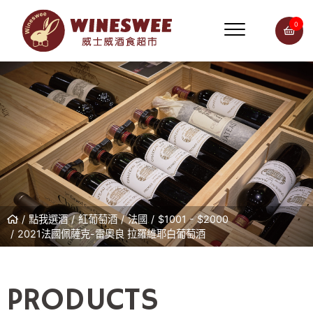
0
點我選酒
紅葡萄酒
法國
$1001 - $2000
2021法國佩薩克-雷奧良 拉羅維耶白葡萄酒
PRODUCTS