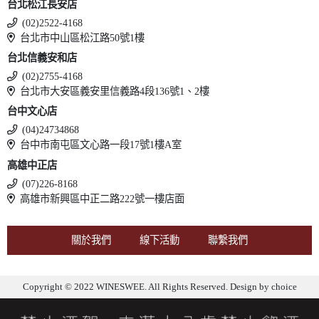
台北松江長安店
(02)2522-4168
台北市中山區松江路50號1樓
台北信義安和店
(02)2755-4168
台北市大安區義安里信義路4段136號1、2樓
台中文心店
(04)24734868
台中市南屯區文心路一段17號1樓A室
高雄中正店
(07)226-8168
高雄市新興區中正二路222號一樓店面
關於我們
線下活動
聯繫我們
Copyright © 2022 WINESWEE. All Rights Reserved. Design by
choice