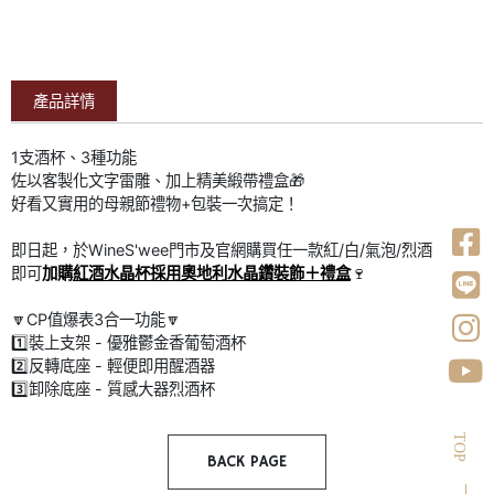
產品詳情
1支酒杯、3種功能
佐以客製化文字雷雕、加上精美緞帶禮盒🎁
好看又實用的母親節禮物+包裝一次搞定！
即日起，於WineS'wee門市及官網購買任一款紅/白/氣泡/烈酒
即可
加購
紅酒水晶杯採用奧地利水晶鑽裝飾＋禮盒
🍷
🔽CP值爆表3合一功能🔽
1️⃣裝上支架 - 優雅鬱金香葡萄酒杯
2️⃣反轉底座 - 輕便即用醒酒器
3️⃣卸除底座 - 質感大器烈酒杯
TOP
BACK PAGE