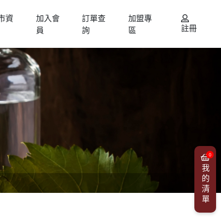
市資
加入會
訂單查
加盟專
註冊
員
詢
區
0
我的清單