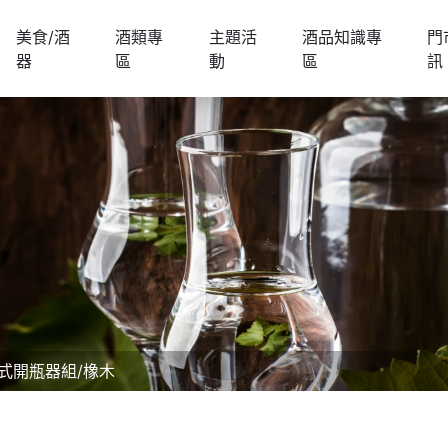
美食/酒
酒類專
主題活
酒品知識專
門
器
區
動
區
訊
段式開瓶器組/橡木