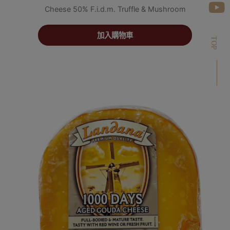
Cheese 50% F.i.d.m. Truffle & Mushroom
加入購物車
TOP