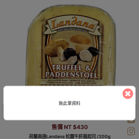
無此筆資料
NT $366
售價 NT $430
荷蘭高達Landana 松露牛肝菌起司 /200g